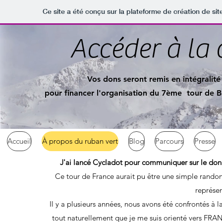
Ce site a été conçu sur la plateforme de création de sit
Accéder à la
Vos dons seront remis en intégral
pour financer l'organisation du 7ème tour de B
Accueil
À propos du ruban vert
Blog
Parcours
Presse
J'ai lancé Cycladot pour communiquer sur le don d
Ce tour de France aurait pu être une simple randonn
représen
Il y a plusieurs années, nous avons été confrontés à 
tout naturellement que je me suis orienté vers FRAN